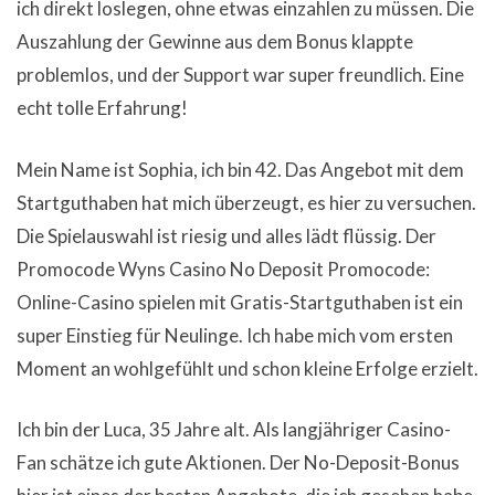
ich direkt loslegen, ohne etwas einzahlen zu müssen. Die
Auszahlung der Gewinne aus dem Bonus klappte
problemlos, und der Support war super freundlich. Eine
echt tolle Erfahrung!
Mein Name ist Sophia, ich bin 42. Das Angebot mit dem
Startguthaben hat mich überzeugt, es hier zu versuchen.
Die Spielauswahl ist riesig und alles lädt flüssig. Der
Promocode Wyns Casino No Deposit Promocode:
Online-Casino spielen mit Gratis-Startguthaben ist ein
super Einstieg für Neulinge. Ich habe mich vom ersten
Moment an wohlgefühlt und schon kleine Erfolge erzielt.
Ich bin der Luca, 35 Jahre alt. Als langjähriger Casino-
Fan schätze ich gute Aktionen. Der No-Deposit-Bonus