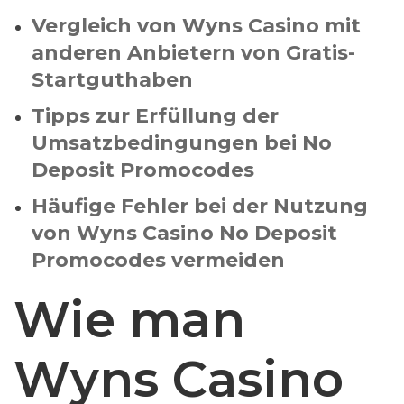
Vergleich von Wyns Casino mit
anderen Anbietern von Gratis-
Startguthaben
Tipps zur Erfüllung der
Umsatzbedingungen bei No
Deposit Promocodes
Häufige Fehler bei der Nutzung
von Wyns Casino No Deposit
Promocodes vermeiden
Wie man
Wyns Casino