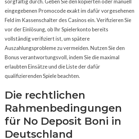
sorgfältig durch. Geben Sie den kopierten oder manuell
eingegebenen Promocode exakt im dafür vorgesehenen
Feld im Kassenschalter des Casinos ein. Verifizieren Sie
vor der Einlösung, ob Ihr Spielerkonto bereits
vollständig verifiziert ist, um spätere
Auszahlungsprobleme zu vermeiden. Nutzen Sie den
Bonus verantwortungsvoll, indem Sie die maximal
erlaubten Einsätze und die Liste der dafür
qualifizierenden Spiele beachten.
Die rechtlichen
Rahmenbedingungen
für No Deposit Boni in
Deutschland