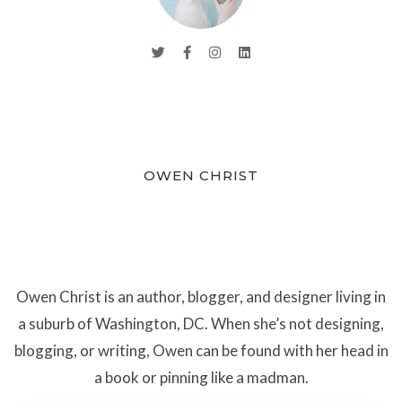
OWEN CHRIST
Owen Christ is an author, blogger, and designer living in
a suburb of Washington, DC. When she’s not designing,
blogging, or writing, Owen can be found with her head in
a book or pinning like a madman.