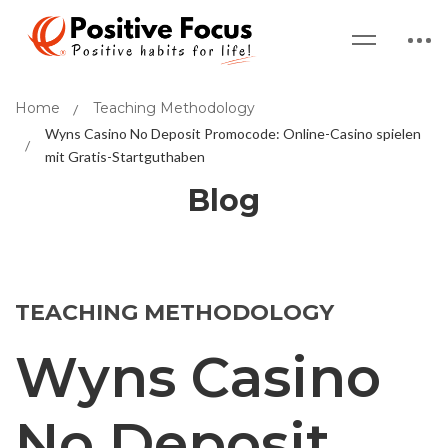
Home
Teaching Methodology
Wyns Casino No Deposit Promocode: Online-Casino spielen
mit Gratis-Startguthaben
Blog
TEACHING METHODOLOGY
Wyns Casino
No Deposit