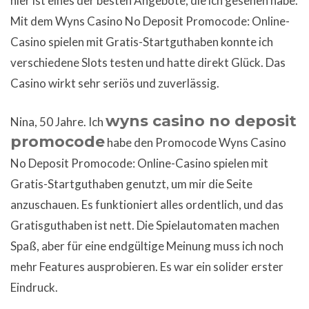
hier ist eines der besten Angebote, die ich gesehen habe.
Mit dem Wyns Casino No Deposit Promocode: Online-
Casino spielen mit Gratis-Startguthaben konnte ich
verschiedene Slots testen und hatte direkt Glück. Das
Casino wirkt sehr seriös und zuverlässig.
wyns casino no deposit
Nina, 50 Jahre. Ich
promocode
habe den Promocode Wyns Casino
No Deposit Promocode: Online-Casino spielen mit
Gratis-Startguthaben genutzt, um mir die Seite
anzuschauen. Es funktioniert alles ordentlich, und das
Gratisguthaben ist nett. Die Spielautomaten machen
Spaß, aber für eine endgültige Meinung muss ich noch
mehr Features ausprobieren. Es war ein solider erster
Eindruck.