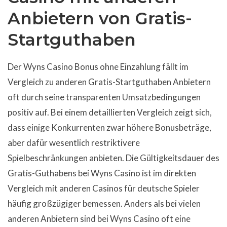
Anbietern von Gratis-
Startguthaben
Der Wyns Casino Bonus ohne Einzahlung fällt im
Vergleich zu anderen Gratis-Startguthaben Anbietern
oft durch seine transparenten Umsatzbedingungen
positiv auf. Bei einem detaillierten Vergleich zeigt sich,
dass einige Konkurrenten zwar höhere Bonusbeträge,
aber dafür wesentlich restriktivere
Spielbeschränkungen anbieten. Die Gültigkeitsdauer des
Gratis-Guthabens bei Wyns Casino ist im direkten
Vergleich mit anderen Casinos für deutsche Spieler
häufig großzügiger bemessen. Anders als bei vielen
anderen Anbietern sind bei Wyns Casino oft eine