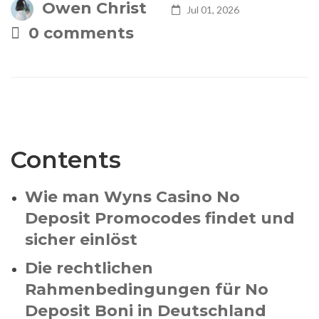
Owen Christ
Jul 01, 2026
0 comments
Contents
Wie man Wyns Casino No
Deposit Promocodes findet und
sicher einlöst
Die rechtlichen
Rahmenbedingungen für No
Deposit Boni in Deutschland