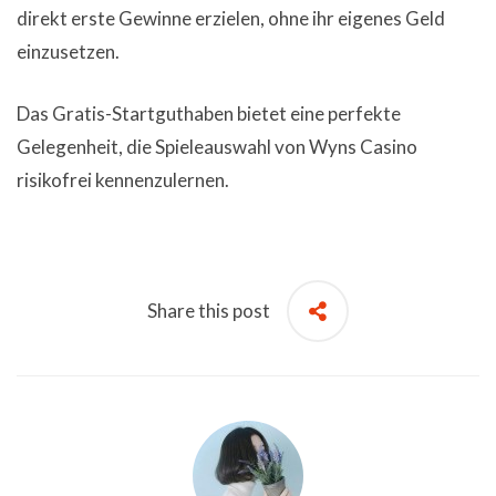
direkt erste Gewinne erzielen, ohne ihr eigenes Geld
einzusetzen.
Das Gratis-Startguthaben bietet eine perfekte
Gelegenheit, die Spieleauswahl von Wyns Casino
risikofrei kennenzulernen.
Share this post